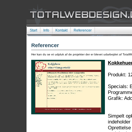
Start
Info
Kontakt
Referencer
Referencer
Her kan du se et udpluk af de projekter der er blevet udarbejdet af Total
Kokkehuen
Produkt: 1
Specials: 
Programme
Grafik: Ad
Simpelt op
indeholder
Oprettelse